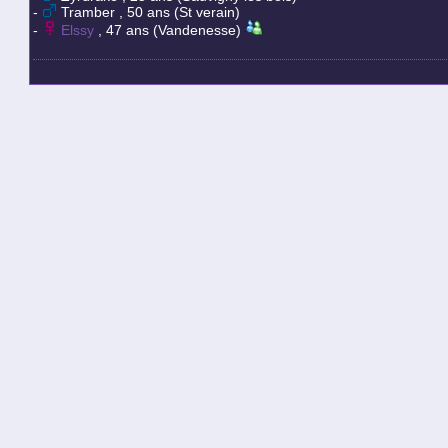
-
Tramber , 50 ans (St verain)
-
Elssy
, 47 ans (Vandenesse)