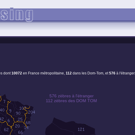
es dont
10072
en France métropolitaine,
112
dans les Dom-Tom, et
576
à l'étranger
576 zèbres à l'étranger
112 zèbres des DOM TOM