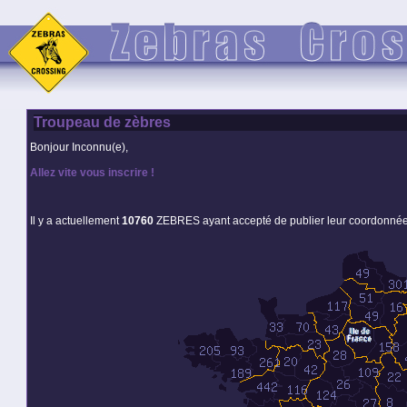
Troupeau de zèbres
Bonjour Inconnu(e),
Allez vite vous inscrire !
Il y a actuellement
10760
ZEBRES ayant accepté de publier leur coordonné