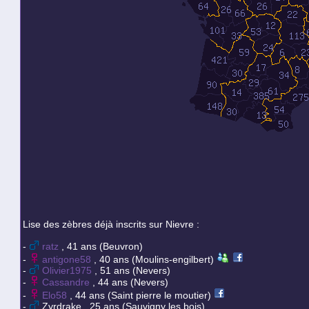
Lise des zèbres déjà inscrits sur Nievre :
-
ratz
, 41 ans (Beuvron)
-
antigone58
, 40 ans (Moulins-engilbert)
-
Olivier1975
, 51 ans (Nevers)
-
Cassandre
, 44 ans (Nevers)
-
Elo58
, 44 ans (Saint pierre le moutier)
-
Zyrdrake , 25 ans (Sauvigny les bois)