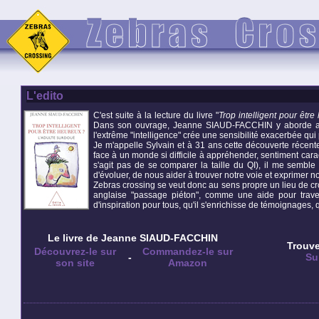
L'edito
C'est suite à la lecture du livre "
Trop intelligent pour êtr
Dans son ouvrage, Jeanne SIAUD-FACCHIN y aborde ave
l'extrême "intelligence" crée une sensibilité exacerbée qui 
Je m'appelle Sylvain et à 31 ans cette découverte récent
face à un monde si difficile à appréhender, sentiment carac
s'agit pas de se comparer la taille du QI), il me semble 
d'évoluer, de nous aider à trouver notre voie et exprimer no
Zebras crossing se veut donc au sens propre un lieu de cro
anglaise "passage piéton", comme une aide pour traver
d'inspiration pour tous, qu'il s'enrichisse de témoignages, 
Le livre de Jeanne SIAUD-FACCHIN
Trouve
Découvrez-le sur
Commandez-le sur
-
Su
son site
Amazon