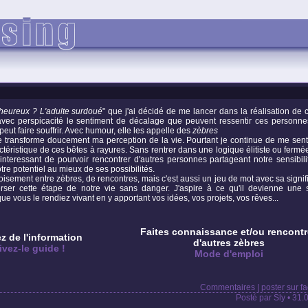
e heureux ? L'adulte surdoué
" que j'ai décidé de me lancer dans la réalisation de c
c perspicacité le sentiment de décalage que peuvent ressentir ces personne
peut faire souffrir. Avec humour, elle les appelle des
zèbres
e transforme doucement ma perception de la vie. Pourtant je continue de me sent
téristique de ces bêtes à rayures. Sans rentrer dans une logique élitiste ou fermée
interessant de pourvoir rencontrer d'autres personnes partageant notre sensibili
tre potentiel au mieux de ses possibilités.
isement entre zèbres, de rencontres, mais c'est aussi un jeu de mot avec sa signif
ser cette étape de notre vie sans danger. J'aspire à ce qu'il devienne une 
que vous le rendiez vivant en y apportant vos idées, vos projets, vos rêves...
Faites connaissance et/ou rencontr
z de l'information
d'autres zèbres
ivez-le guide !
Mode d'emploi
Commentaires
|
poster sur f
Posté par Sly • 31