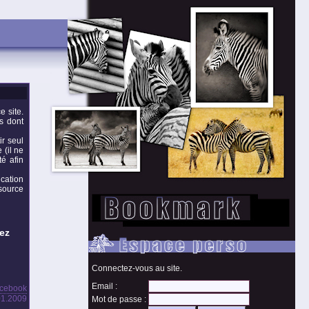
e site.
s dont
ir seul
 (il ne
té afin
ication
source
ez
Connectez-vous au site.
Email :
acebook
.01.2009
Mot de passe :