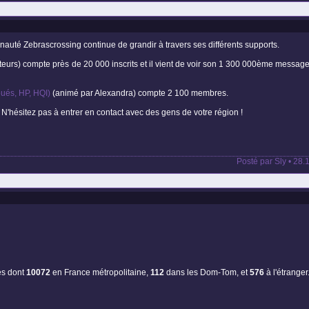
nauté Zebrascrossing continue de grandir à travers ses différents supports.
urs) compte près de 20 000 inscrits et il vient de voir son 1 300 000ème messag
ués, HP, HQI)
(animé par Alexandra) compte 2 100 membres.
. N'hésitez pas à entrer en contact avec des gens de votre région !
Posté par Sly • 28
es dont
10072
en France métropolitaine,
112
dans les Dom-Tom, et
576
à l'étranger