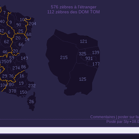
576 zèbres à l'étranger
112 zèbres des DOM TOM
Commentaires
|
poster sur f
Posté par Sly • 08