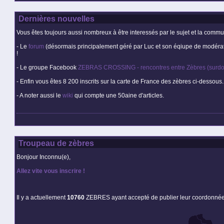
Dernières nouvelles
Vous êtes toujours aussi nombreux à être interessés par le sujet et la commu
- Le
forum
(désormais principalement géré par Luc et son éqiupe de modérate
!
- Le groupe Facebook
ZEBRAS CROSSING - rencontres entre Zèbres (surdo
- Enfin vous êtes 8 200 inscrits sur la carte de France des zèbres ci-dessous
- A noter aussi le
wiki
qui compte une 50aine d'articles.
Troupeau de zèbres
Bonjour Inconnu(e),
Allez vite vous inscrire !
Il y a actuellement
10760
ZEBRES ayant accepté de publier leur coordonné